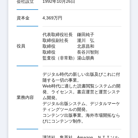
会社設立
1992年10月26日
資本金
4,369万円
代表取締役社長 鎌田純子
取締役副社長 瀧川 弘
役員
取締役 北原昌和
取締役 長谷川智則
監査役（非常勤）湯山朋典
デジタル時代の新しい出版及びこれに付
随する一切の事業。
Web時代に適した読書閲覧システムの開
発、ライセンス。書店運営と運営システ
業務内容
ム開発。
デジタル出版システム、デジタルマーケ
ティングツールの開発。
コンテンツ出版事業。海外市場開拓なら
びにコンテンツ制作。
講談社、集英社、Amazon、ＮＴＴソル