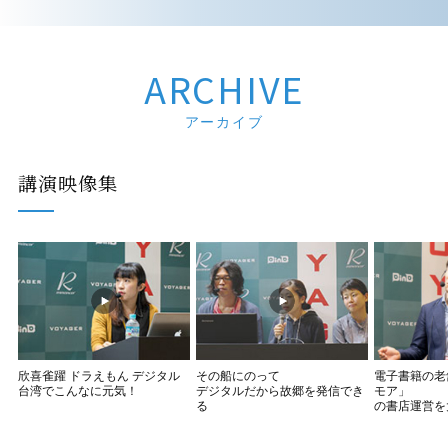
ARCHIVE
アーカイブ
講演映像集
欣喜雀躍 ドラえもん デジタル
その船にのって
電子書籍の老
台湾でこんなに元気！
デジタルだから故郷を発信でき
モア」
る
の書店運営を