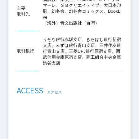
マーレ、ＳＢクリエイティブ、大日本印
主要
刷、幻冬舎、幻冬舎コミックス、BookLi
取引先
ve
［海外］青文出版社（台灣）
りそな銀行赤坂支店、きらぼし銀行新宿
支店、みずほ銀行青山支店、三井住友銀
取引銀行
行青山支店、三菱UFJ銀行原宿支店、西
武信用金庫原宿支店、商工組合中央金庫
渋谷支店
ACCESS
アクセス