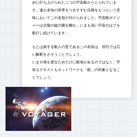
めに打ち上げられた二つの宇宙船からとられていま
す。遙か未知の世界をつきすすむ任務をもつという意
味においてこの名前が付けられました。宇宙船ボイジ
ャーは太陽の磁力圏を離れ、いまも深い宇宙のはてを
航行し続けています。
もとは旅する船人の意であるこの名前は、現代では広
い解釈をさそうことでしょう。
いまや海を渡るためだけに航海があるのではなく、宇
宙もテキストもネットワークも「航」の対象となるこ
とでしょう。